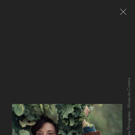
courtesy Cinemateca Portuguesa - Museu do Cinema